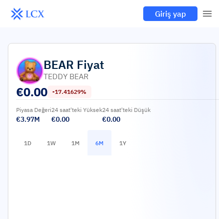
Giriş yap
BEAR
Fiyat
TEDDY BEAR
€
0.00
-17.41629%
Piyasa Değeri
24 saat'teki Yüksek
24 saat'teki Düşük
€3.97M
€0.00
€0.00
1D
1W
1M
6M
1Y