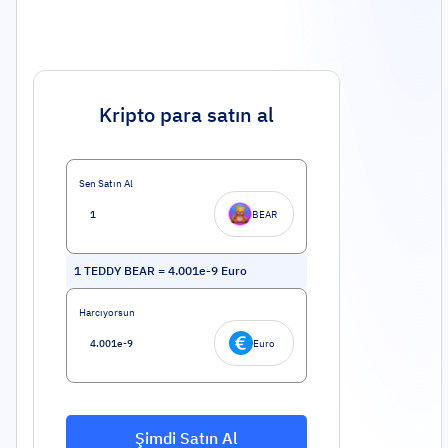
Kripto para satın al
Sen Satın Al
BEAR
1
TEDDY BEAR
=
4.001e-9
Euro
Harcıyorsun
Euro
Şimdi Satın Al