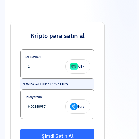
Kripto para satın al
Sen Satın Al
WBX
1
Wibx
=
0.00150957
Euro
Harcıyorsun
Euro
Şimdi Satın Al