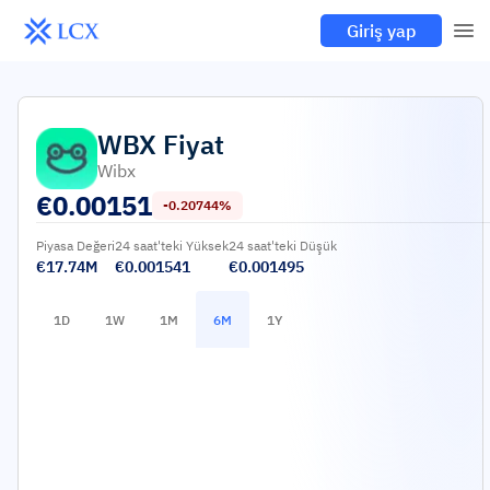
Giriş yap
WBX
Fiyat
Wibx
€
0.00151
-0.20744%
Piyasa Değeri
24 saat'teki Yüksek
24 saat'teki Düşük
€17.74M
€0.001541
€0.001495
1D
1W
1M
6M
1Y