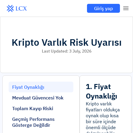
Giriş yap
Kripto Varlık Risk Uyarısı
Last Updated:
3 July, 2026
1. Fiyat
Fiyat Oynaklığı
Oynaklığı
Mevduat Güvencesi Yok
Kripto varlık
Toplam Kayıp Riski
fiyatları oldukça
oynak olup kısa
Geçmiş Performans
bir süre içinde
Gösterge Değildir
önemli ölçüde