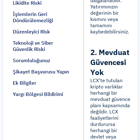
dalgalanabilir.
Likidite Riski
Yatırımınızın
değerinin bir
İşlemlerin Geri
kısmını veya
Döndürülemezliği
tamamını
Düzenleyici Risk
kaybedebilirsiniz.
Teknoloji ve Siber
Güvenlik Riski
2. Mevduat
Sorumluluğunuz
Güvencesi
Yok
Şikayet Başvurusu Yapın
LCX'te tutulan
Ek Bilgiler
kripto varlıklar
herhangi bir
Yargı Bölgesi Bildirimi
mevduat güvence
planı kapsamında
değildir. LCX
faaliyetlerini
durdurursa
herhangi bir
devlet veya