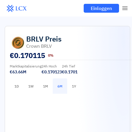
Einloggen
BRLV
Preis
Crown BRLV
€
0.170115
0%
Marktkapitalisierung
24h Hoch
24h Tief
€63.66M
€0.170123
€0.1701
1D
1W
1M
6M
1Y