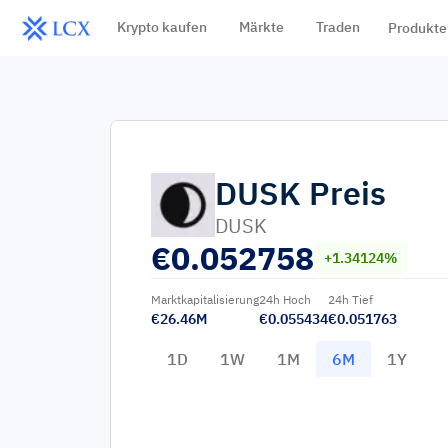
Krypto kaufen
Märkte
Traden
Produkte
DUSK
Preis
DUSK
€
0.052758
+1.34124%
Marktkapitalisierung
24h Hoch
24h Tief
€26.46M
€0.055434
€0.051763
1D
1W
1M
6M
1Y