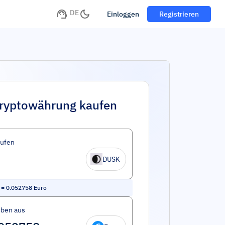
DE
Einloggen
Registrieren
ryptowährung kaufen
aufen
DUSK
=
0.052758
Euro
eben aus