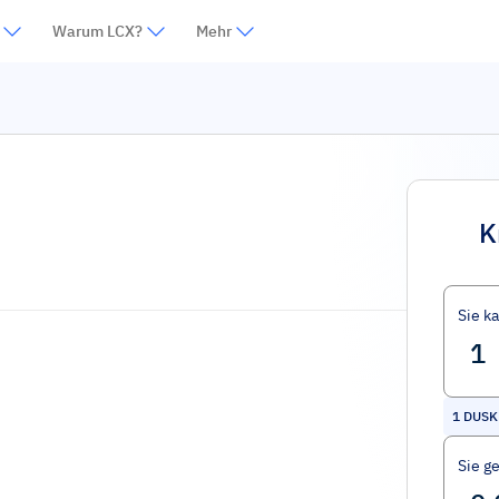
Warum LCX?
Mehr
K
Sie k
1
DUSK
Sie g