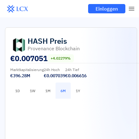
Einloggen
HASH
Preis
Provenance Blockchain
€
0.007051
+4.02279%
Marktkapitalisierung
24h Hoch
24h Tief
€396.28M
€0.007039
€0.006616
1D
1W
1M
6M
1Y