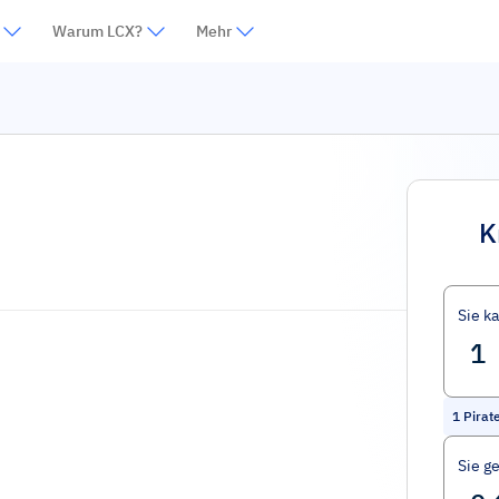
Warum LCX?
Mehr
K
Sie k
1
Pirat
Sie g