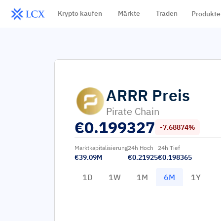
Krypto kaufen
Märkte
Traden
Produkte
ARRR
Preis
Pirate Chain
€
0.199327
-7.68874%
Marktkapitalisierung
24h Hoch
24h Tief
€39.09M
€0.21925
€0.198365
1D
1W
1M
6M
1Y