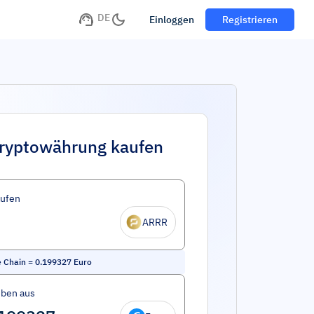
DE
Einloggen
Registrieren
ryptowährung kaufen
aufen
ARRR
e Chain
=
0.199327
Euro
eben aus