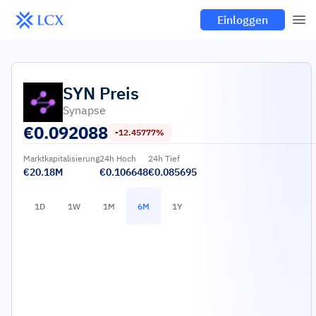
Einloggen
SYN
Preis
Synapse
€
0.092088
-12.45777%
Marktkapitalisierung
24h Hoch
24h Tief
€20.18M
€0.106648
€0.085695
1D
1W
1M
6M
1Y