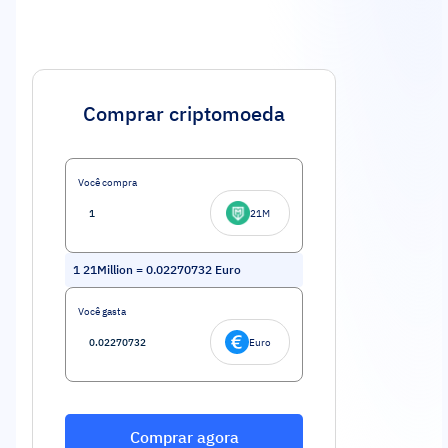
Comprar criptomoeda
Você compra
21M
1
21Million
=
0.02270732
Euro
Você gasta
Euro
Comprar agora