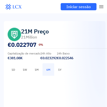
Iniciar sessão
21M
Preço
21Million
€
0.022707
0%
Capitalização de mercado
24h Alto
24h Baixo
€381.08K
€0.023292
€0.022546
1D
1W
1M
6M
1Y