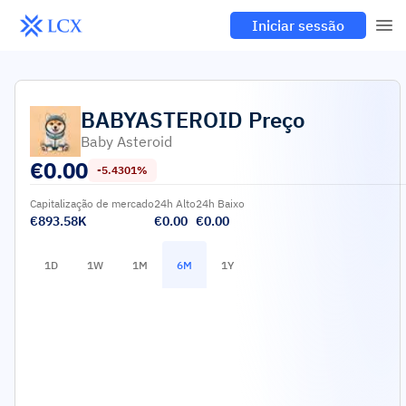
Iniciar sessão
BABYASTEROID
Preço
Baby Asteroid
€
0.00
-5.4301%
Capitalização de mercado
24h Alto
24h Baixo
€893.58K
€0.00
€0.00
1D
1W
1M
6M
1Y