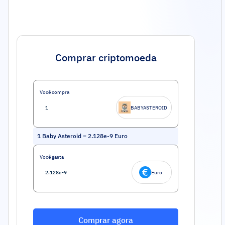
Comprar criptomoeda
Você compra
BABYASTEROID
1
Baby Asteroid
=
2.128e-9
Euro
Você gasta
Euro
Comprar agora