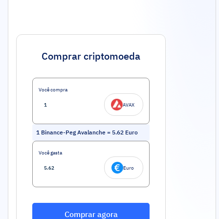
Comprar criptomoeda
Você compra
AVAX
1
Binance-Peg Avalanche
=
5.62
Euro
Você gasta
Euro
Comprar agora