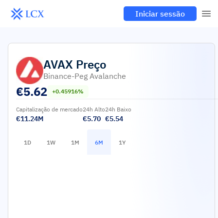
Iniciar sessão
AVAX
Preço
Binance-Peg Avalanche
€
5.62
+0.45916%
Capitalização de mercado
24h Alto
24h Baixo
€11.24M
€5.70
€5.54
1D
1W
1M
6M
1Y