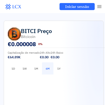
Iniciar sessão
BITCI
Preço
Bitcicoin
€
0.000008
0%
Capitalização de mercado
24h Alto
24h Baixo
€64.89K
€0.00
€0.00
1D
1W
1M
6M
1Y