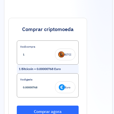
Comprar criptomoeda
Você compra
BITCI
1
Bitcicoin
=
0.00000768
Euro
Você gasta
Euro
Comprar agora