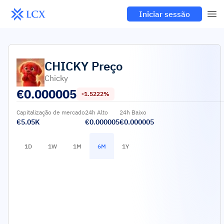
Iniciar sessão
CHICKY
Preço
Chicky
€
0.000005
-1.5222%
Capitalização de mercado
24h Alto
24h Baixo
€5.05K
€0.000005
€0.000005
1D
1W
1M
6M
1Y