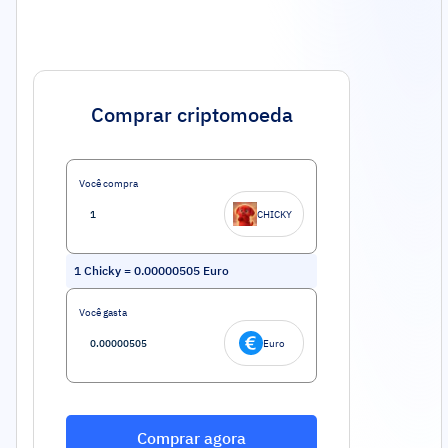
Comprar criptomoeda
Você compra
CHICKY
1
Chicky
=
0.00000505
Euro
Você gasta
Euro
Comprar agora