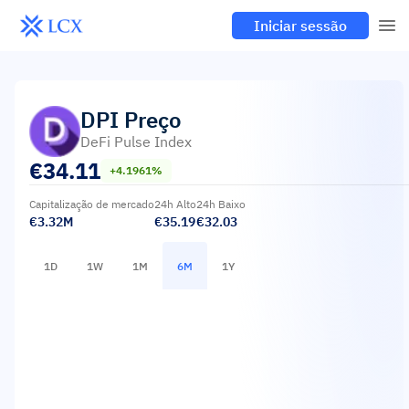
Iniciar sessão
DPI
Preço
DeFi Pulse Index
€
34.11
+4.1961%
Capitalização de mercado
24h Alto
24h Baixo
€3.32M
€35.19
€32.03
1D
1W
1M
6M
1Y