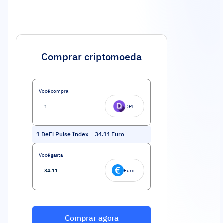
Comprar criptomoeda
Você compra
DPI
1
DeFi Pulse Index
=
34.11
Euro
Você gasta
Euro
Comprar agora