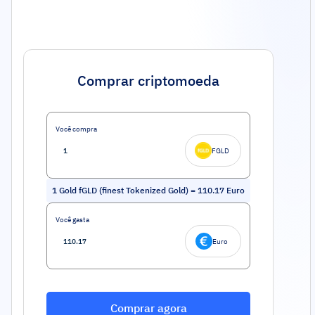
Comprar criptomoeda
Você compra
FGLD
1
Gold fGLD (finest Tokenized Gold)
=
110.17
Euro
Você gasta
Euro
Comprar agora