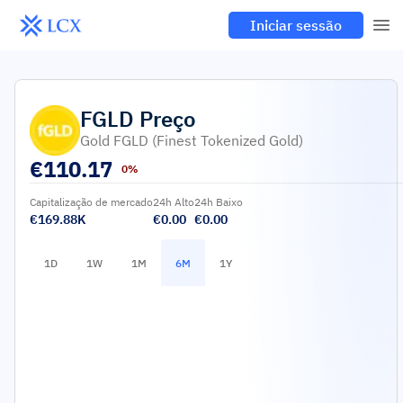
Iniciar sessão
FGLD
Preço
Gold FGLD (finest Tokenized Gold)
€
110.17
0%
Capitalização de mercado
24h Alto
24h Baixo
€169.88K
€0.00
€0.00
1D
1W
1M
6M
1Y