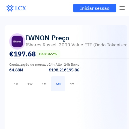
Iniciar sessão
IWNON
Preço
IShares Russell 2000 Value ETF (Ondo Tokenized
€
197.68
+0.31022%
Capitalização de mercado
24h Alto
24h Baixo
€4.88M
€198.21
€195.86
1D
1W
1M
6M
1Y