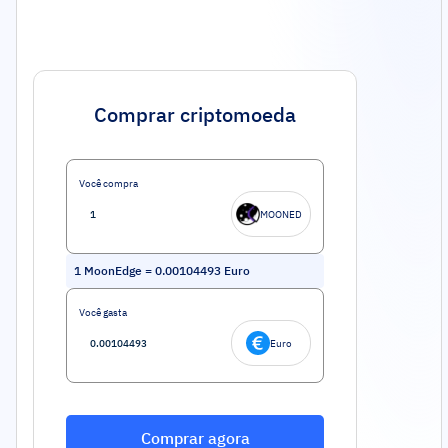
Comprar criptomoeda
Você compra
MOONED
1
MoonEdge
=
0.00104493
Euro
Você gasta
Euro
Comprar agora