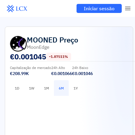
Iniciar sessão
MOONED
Preço
MoonEdge
€
0.001045
-1.87511%
Capitalização de mercado
24h Alto
24h Baixo
€208.99K
€0.001066
€0.001046
1D
1W
1M
6M
1Y