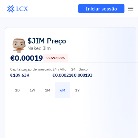
Iniciar sessão
$JIM
Preço
Naked Jim
€
0.00019
-8.59258%
Capitalização de mercado
24h Alto
24h Baixo
€189.63K
€0.00021
€0.000193
1D
1W
1M
6M
1Y