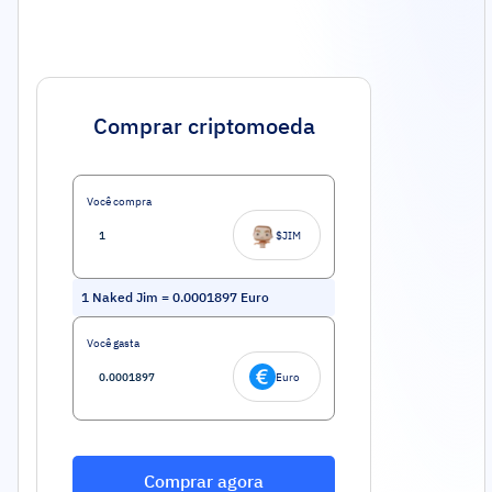
Comprar criptomoeda
Você compra
$JIM
1
Naked Jim
=
0.0001897
Euro
Você gasta
Euro
Comprar agora