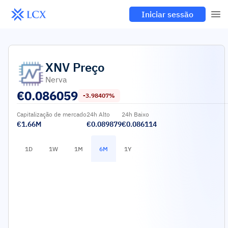
Iniciar sessão
XNV
Preço
Nerva
€
0.086059
-3.98407%
Capitalização de mercado
24h Alto
24h Baixo
€1.66M
€0.089879
€0.086114
1D
1W
1M
6M
1Y