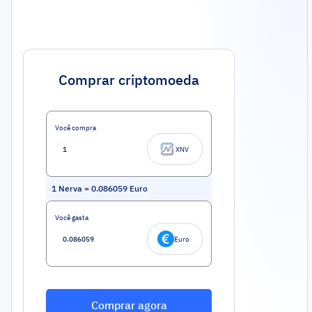
Comprar criptomoeda
Você compra
XNV
1
Nerva
=
0.086059
Euro
Você gasta
Euro
Comprar agora