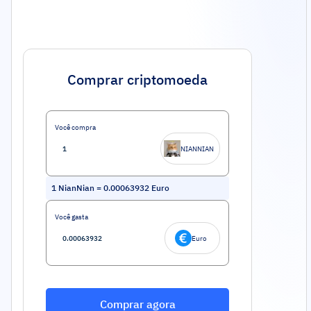
Comprar criptomoeda
Você compra
NIANNIAN
1
NianNian
=
0.00063932
Euro
Você gasta
Euro
Comprar agora