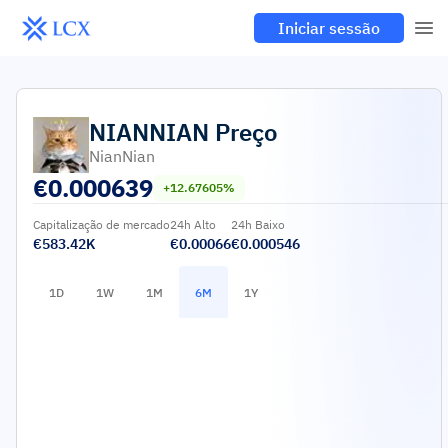
Iniciar sessão
NIANNIAN
Preço
NianNian
€
0.000639
+12.67605%
Capitalização de mercado
24h Alto
24h Baixo
€583.42K
€0.00066
€0.000546
1D
1W
1M
6M
1Y