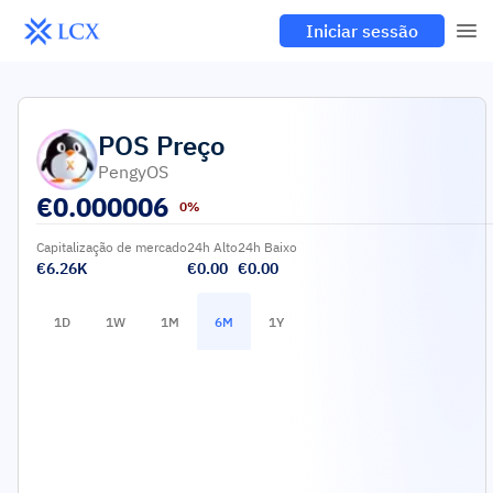
Iniciar sessão
POS
Preço
PengyOS
€
0.000006
0%
Capitalização de mercado
24h Alto
24h Baixo
€6.26K
€0.00
€0.00
1D
1W
1M
6M
1Y