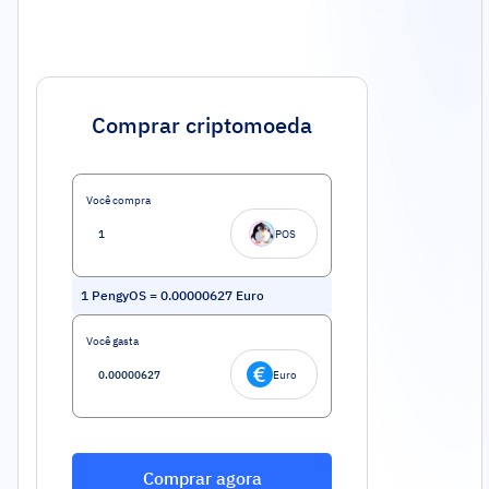
Comprar criptomoeda
Você compra
POS
1
PengyOS
=
0.00000627
Euro
Você gasta
Euro
Comprar agora