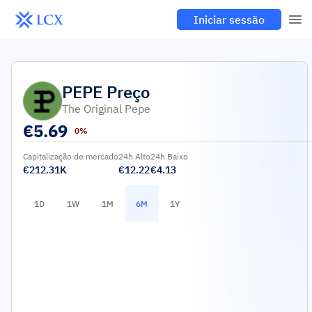
Iniciar sessão
PEPE
Preço
The Original Pepe
€
5.69
0%
Capitalização de mercado
24h Alto
24h Baixo
€212.31K
€12.22
€4.13
1D
1W
1M
6M
1Y