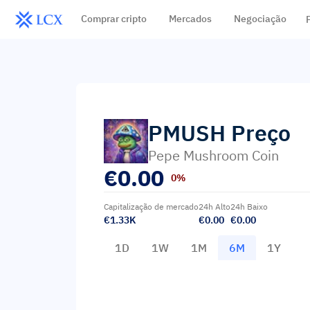
Comprar cripto
Mercados
Negociação
PMUSH
Preço
Pepe Mushroom Coin
€
0.00
0%
Capitalização de mercado
24h Alto
24h Baixo
€1.33K
€0.00
€0.00
1D
1W
1M
6M
1Y