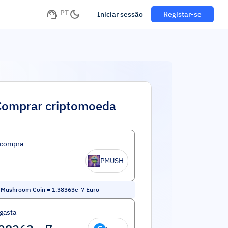
PT
Iniciar sessão
Registar-se
Comprar criptomoeda
 compra
PMUSH
 Mushroom Coin
=
1.38363e-7
Euro
gasta