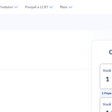
Produtos
Porquê a LCX?
Mais
Você
1
Pepe
Você 