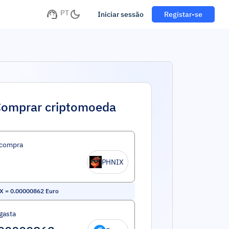
PT
Iniciar sessão
Registar-se
omprar criptomoeda
 compra
PHNIX
X
=
0.00000862
Euro
gasta