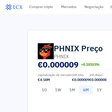
Comprar cripto
Mercados
Negociação
PHNIX
Preço
PHNIX
€
0.000009
+0.18103%
Capitalização de mercado
24h Alto
24h Baixo
€4.58M
€0.000009
€0.000008
1D
1W
1M
6M
1Y