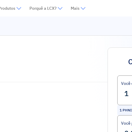
Produtos
Porquê a LCX?
Mais
C
Você
1
PHNI
Você 