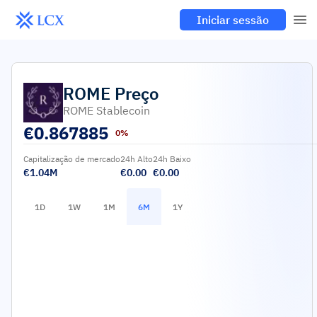
Iniciar sessão
ROME
Preço
ROME Stablecoin
€
0.867885
0%
Capitalização de mercado
24h Alto
24h Baixo
€1.04M
€0.00
€0.00
1D
1W
1M
6M
1Y