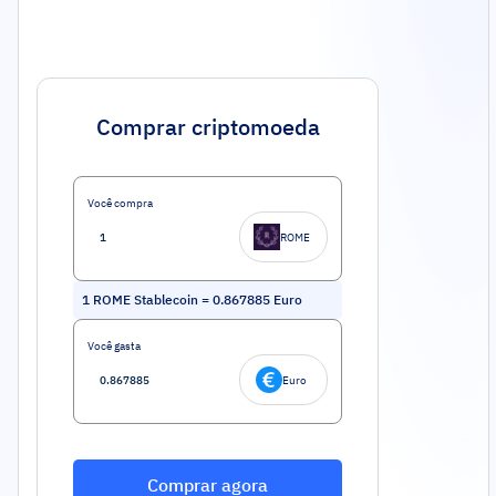
Comprar criptomoeda
Você compra
ROME
1
ROME Stablecoin
=
0.867885
Euro
Você gasta
Euro
Comprar agora