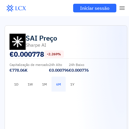
Iniciar sessão
SAI
Preço
Sharpe AI
€
0.000778
-2.269%
Capitalização de mercado
24h Alto
24h Baixo
€778.06K
€0.000796
€0.000776
1D
1W
1M
6M
1Y