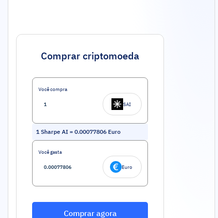
Comprar criptomoeda
Você compra
SAI
1
Sharpe AI
=
0.00077806
Euro
Você gasta
Euro
Comprar agora