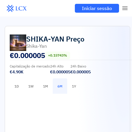
Iniciar sessão
SHIKA-YAN
Preço
Shika-Yan
€
0.000005
+0.15743%
Capitalização de mercado
24h Alto
24h Baixo
€4.90K
€0.000005
€0.000005
1D
1W
1M
6M
1Y