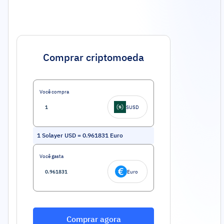
Comprar criptomoeda
Você compra
SUSD
1
Solayer USD
=
0.961831
Euro
Você gasta
Euro
Comprar agora