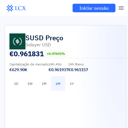
Iniciar sessão
SUSD
Preço
Solayer USD
€
0.961831
+0.07692%
Capitalização de mercado
24h Alto
24h Baixo
€629.90K
€0.961937
€0.961157
1D
1W
1M
6M
1Y