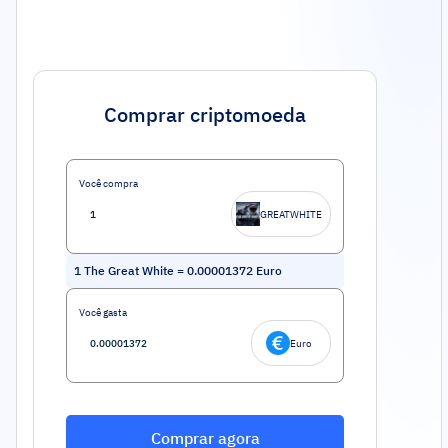
Comprar criptomoeda
Você compra
GREATWHITE
1
The Great White
=
0.00001372
Euro
Você gasta
Euro
Comprar agora