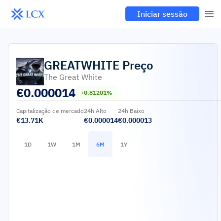
Iniciar sessão
GREATWHITE
Preço
The Great White
€
0.000014
+0.81201%
Capitalização de mercado
24h Alto
24h Baixo
€13.71K
€0.000014
€0.000013
1D
1W
1M
6M
1Y