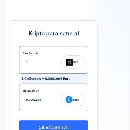
Kripto para satın al
Sen Satın Al
0XS
1
0xShadow
=
0.0001604
Euro
Harcıyorsun
Euro
Şimdi Satın Al