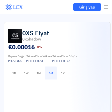
Giriş yap
0XS
Fiyat
0xShadow
€
0.00016
0%
Piyasa Değeri
24 saat'teki Yüksek
24 saat'teki Düşük
€16.04K
€0.000161
€0.000159
1D
1W
1M
6M
1Y