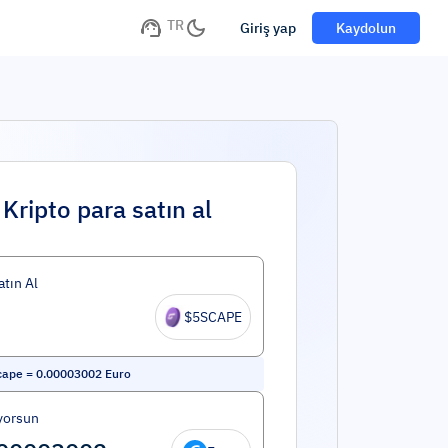
TR
Giriş yap
Kaydolun
Kripto para satın al
atın Al
$5SCAPE
cape
=
0.00003002
Euro
yorsun