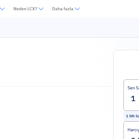
Neden LCX?
Daha fazla
Sen S
1
5th S
Harcı