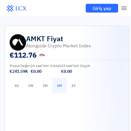
Giriş yap
AMKT
Fiyat
Alongside Crypto Market Index
€
112.76
0%
Piyasa Değeri
24 saat'teki Yüksek
24 saat'teki Düşük
€241.59K
€0.00
€0.00
1D
1W
1M
6M
1Y