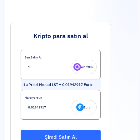
Kripto para satın al
Sen Satın Al
APRMON
1
aPriori Monad LST
=
0.01942917
Euro
Harcıyorsun
Euro
Şimdi Satın Al