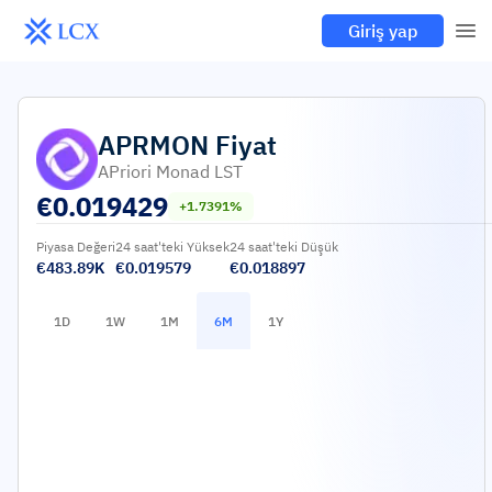
Giriş yap
APRMON
Fiyat
APriori Monad LST
€
0.019429
+1.7391%
Piyasa Değeri
24 saat'teki Yüksek
24 saat'teki Düşük
€483.89K
€0.019579
€0.018897
1D
1W
1M
6M
1Y