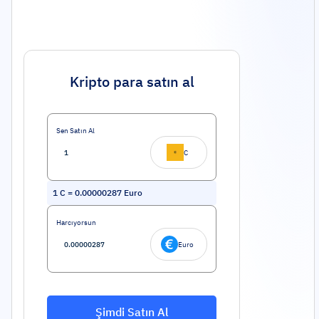
Kripto para satın al
Sen Satın Al
C
1
C
=
0.00000287
Euro
Harcıyorsun
Euro
Şimdi Satın Al