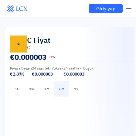
Giriş yap
C
Fiyat
C
€
0.000003
0%
Piyasa Değeri
24 saat'teki Yüksek
24 saat'teki Düşük
€2.87K
€0.000003
€0.000003
1D
1W
1M
6M
1Y