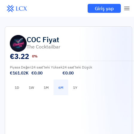
Giriş yap
COC
Fiyat
The Cocktailbar
€
3.22
0%
Piyasa Değeri
24 saat'teki Yüksek
24 saat'teki Düşük
€161.02K
€0.00
€0.00
1D
1W
1M
6M
1Y