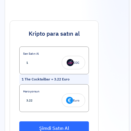
Kripto para satın al
Sen Satın Al
COC
1
The Cocktailbar
=
3.22
Euro
Harcıyorsun
Euro
Şimdi Satın Al