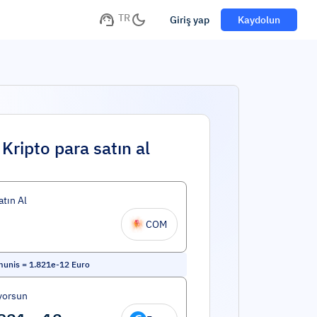
TR
Giriş yap
Kaydolun
Kripto para satın al
atın Al
COM
unis
=
1.821e-12
Euro
yorsun