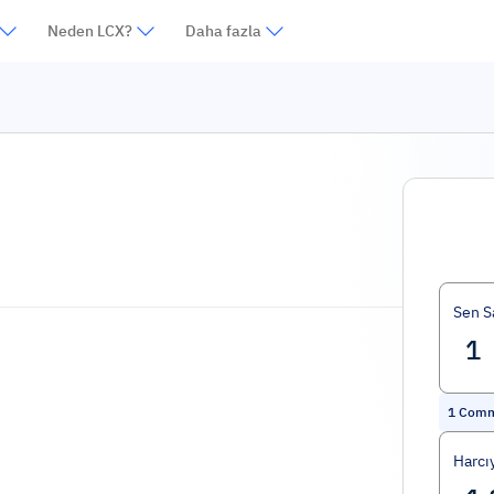
Neden LCX?
Daha fazla
Sen S
1
Comm
Harcı