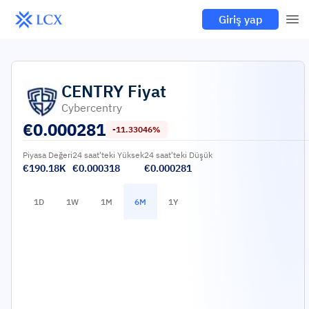
Giriş yap
CENTRY
Fiyat
Cybercentry
€
0.000281
-11.33046%
Piyasa Değeri
24 saat'teki Yüksek
24 saat'teki Düşük
€190.18K
€0.000318
€0.000281
1D
1W
1M
6M
1Y