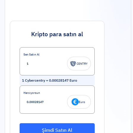
Kripto para satın al
Sen Satın Al
CENTRY
1
Cybercentry
=
0.00028147
Euro
Harcıyorsun
Euro
Şimdi Satın Al