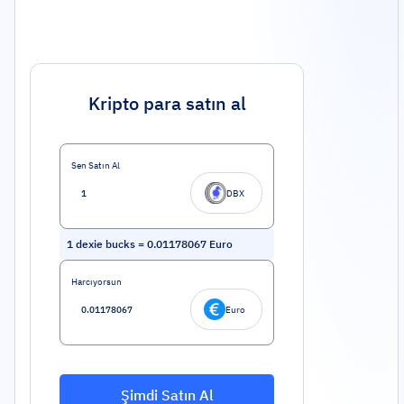
Kripto para satın al
Sen Satın Al
DBX
1
dexie bucks
=
0.01178067
Euro
Harcıyorsun
Euro
Şimdi Satın Al