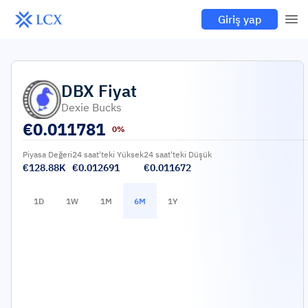
Giriş yap
DBX
Fiyat
Dexie Bucks
€
0.011781
0%
Piyasa Değeri
24 saat'teki Yüksek
24 saat'teki Düşük
€128.88K
€0.012691
€0.011672
1D
1W
1M
6M
1Y