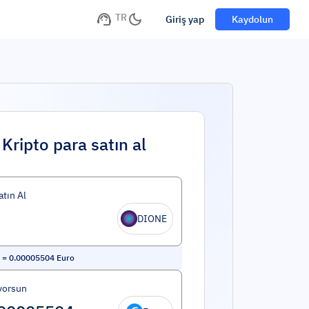
TR
Giriş yap
Kaydolun
Kripto para satın al
atın Al
DIONE
=
0.00005504
Euro
yorsun