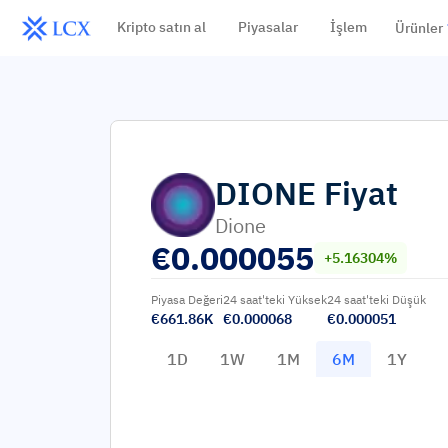
Kripto satın al
Piyasalar
İşlem
Ürünler
DIONE
Fiyat
Dione
€
0.000055
+5.16304%
Piyasa Değeri
24 saat'teki Yüksek
24 saat'teki Düşük
€661.86K
€0.000068
€0.000051
1D
1W
1M
6M
1Y