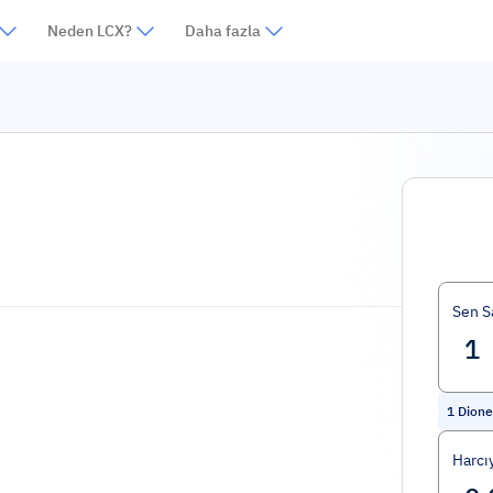
Neden LCX?
Daha fazla
Sen S
1
Dione
Harcı