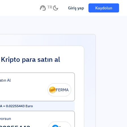
TR
Giriş yap
Kaydolun
Kripto para satın al
atın Al
FERMA
A
=
0.02255443
Euro
yorsun