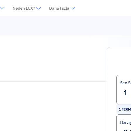
Neden LCX?
Daha fazla
Sen S
1
FERM
Harcı