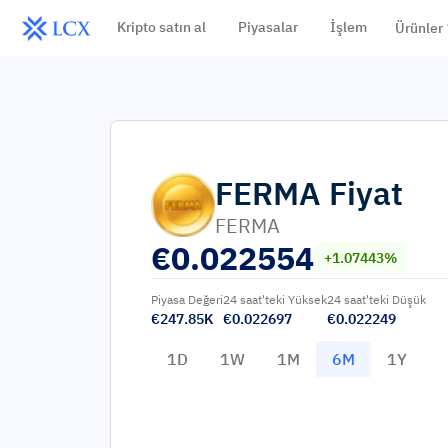
Kripto satın al
Piyasalar
İşlem
Ürünler
FERMA
Fiyat
FERMA
€
0.022554
+1.07443%
Piyasa Değeri
24 saat'teki Yüksek
24 saat'teki Düşük
€247.85K
€0.022697
€0.022249
1D
1W
1M
6M
1Y