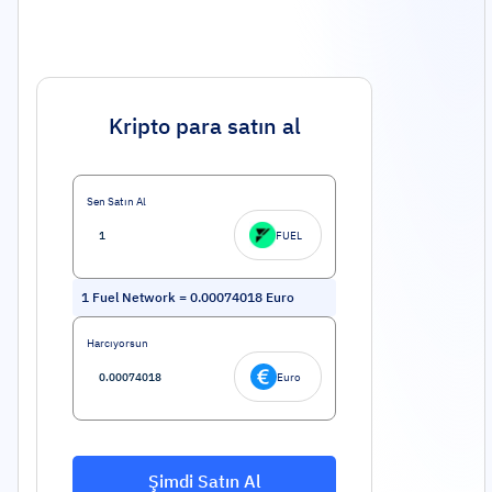
Kripto para satın al
Sen Satın Al
FUEL
1
Fuel Network
=
0.00074018
Euro
Harcıyorsun
Euro
Şimdi Satın Al