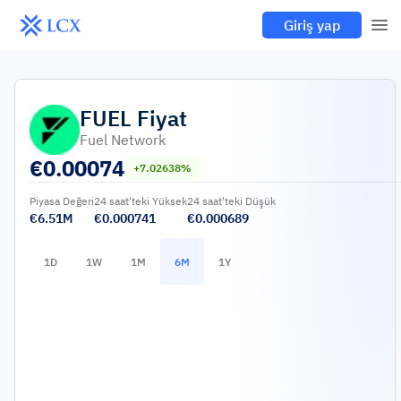
Giriş yap
FUEL
Fiyat
Fuel Network
€
0.00074
+7.02638%
Piyasa Değeri
24 saat'teki Yüksek
24 saat'teki Düşük
€6.51M
€0.000741
€0.000689
1D
1W
1M
6M
1Y