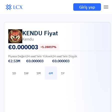
Giriş yap
KENDU
Fiyat
Kendu
€
0.000003
-1.28817%
Piyasa Değeri
24 saat'teki Yüksek
24 saat'teki Düşük
€2.53M
€0.000003
€0.000003
1D
1W
1M
6M
1Y