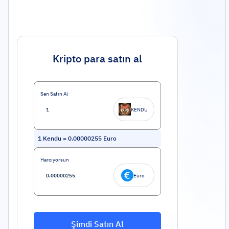
Kripto para satın al
Sen Satın Al
KENDU
1
Kendu
=
0.00000255
Euro
Harcıyorsun
Euro
Şimdi Satın Al