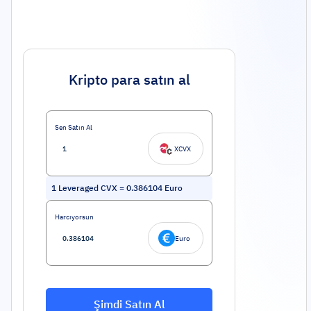
Kripto para satın al
Sen Satın Al
XCVX
1
Leveraged CVX
=
0.386104
Euro
Harcıyorsun
Euro
Şimdi Satın Al