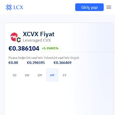
Giriş yap
XCVX
Fiyat
Leveraged CVX
€
0.386104
+5.35801%
Piyasa Değeri
24 saat'teki Yüksek
24 saat'teki Düşük
€0.00
€0.396595
€0.366469
1D
1W
1M
6M
1Y