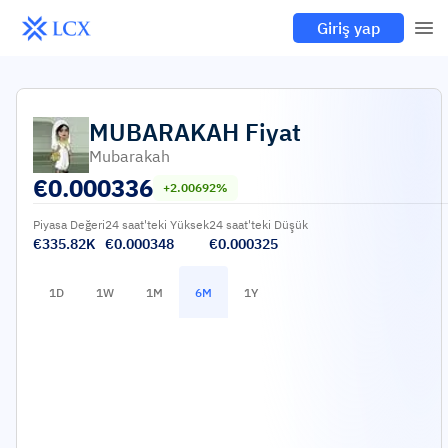
Giriş yap
MUBARAKAH
Fiyat
Mubarakah
€
0.000336
+2.00692%
Piyasa Değeri
24 saat'teki Yüksek
24 saat'teki Düşük
€335.82K
€0.000348
€0.000325
1D
1W
1M
6M
1Y