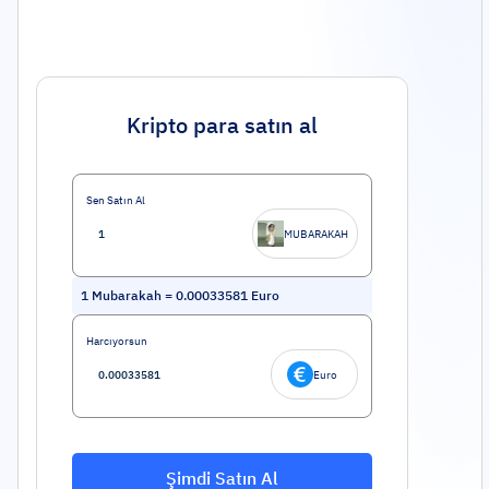
Kripto para satın al
Sen Satın Al
MUBARAKAH
1
Mubarakah
=
0.00033581
Euro
Harcıyorsun
Euro
Şimdi Satın Al