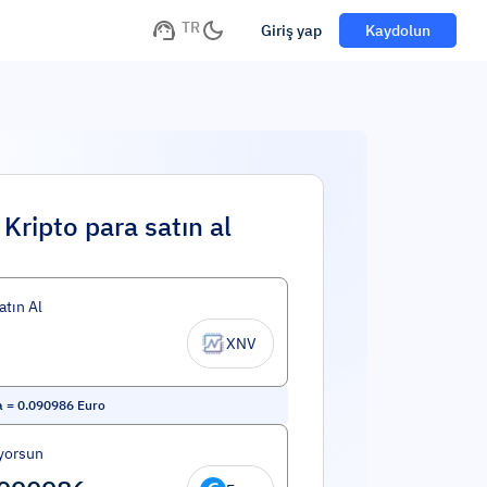
TR
Giriş yap
Kaydolun
Kripto para satın al
atın Al
XNV
a
=
0.090986
Euro
yorsun