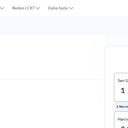
Neden LCX?
Daha fazla
Sen S
1
Nerv
Harcı