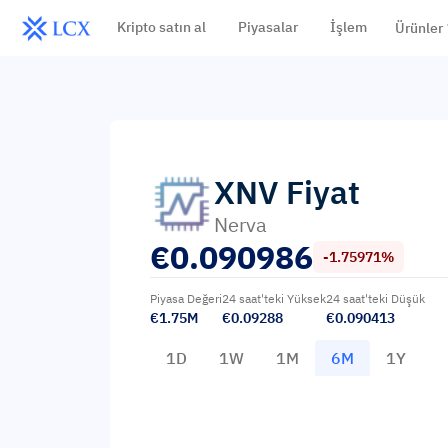
Kripto satın al
Piyasalar
İşlem
Ürünler
XNV
Fiyat
Nerva
€
0.090986
-1.75971%
Piyasa Değeri
24 saat'teki Yüksek
24 saat'teki Düşük
€1.75M
€0.09288
€0.090413
1D
1W
1M
6M
1Y