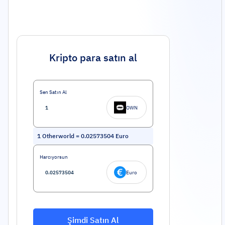
Kripto para satın al
Sen Satın Al
OWN
1
Otherworld
=
0.02573504
Euro
Harcıyorsun
Euro
Şimdi Satın Al