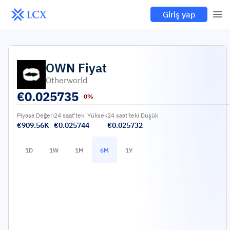
Giriş yap
OWN
Fiyat
Otherworld
€
0.025735
0%
Piyasa Değeri
24 saat'teki Yüksek
24 saat'teki Düşük
€909.56K
€0.025744
€0.025732
1D
1W
1M
6M
1Y