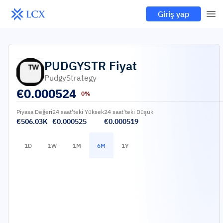
Giriş yap
PUDGYSTR
Fiyat
PudgyStrategy
€
0.000524
0%
Piyasa Değeri
24 saat'teki Yüksek
24 saat'teki Düşük
€506.03K
€0.000525
€0.000519
1D
1W
1M
6M
1Y