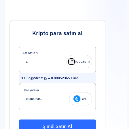
Kripto para satın al
Sen Satın Al
PUDGYSTR
1
PudgyStrategy
=
0.00052365
Euro
Harcıyorsun
Euro
Şimdi Satın Al