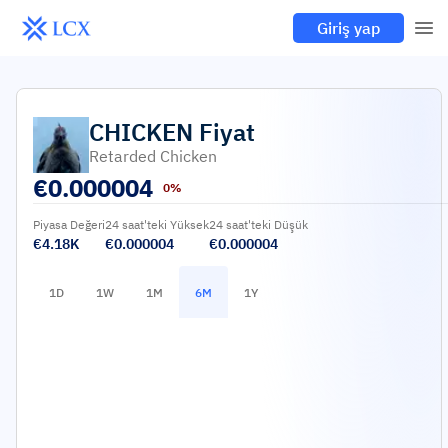
Giriş yap
CHICKEN
Fiyat
Retarded Chicken
€
0.000004
0%
Piyasa Değeri
24 saat'teki Yüksek
24 saat'teki Düşük
€4.18K
€0.000004
€0.000004
1D
1W
1M
6M
1Y