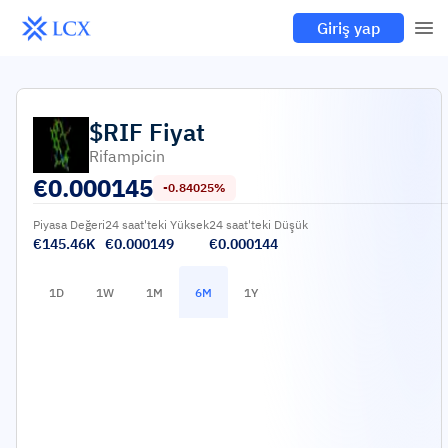
Giriş yap
$RIF
Fiyat
Rifampicin
€
0.000145
-0.84025%
Piyasa Değeri
24 saat'teki Yüksek
24 saat'teki Düşük
€145.46K
€0.000149
€0.000144
1D
1W
1M
6M
1Y