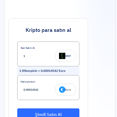
Kripto para satın al
Sen Satın Al
$RIF
1
Rifampicin
=
0.00014542
Euro
Harcıyorsun
Euro
Şimdi Satın Al