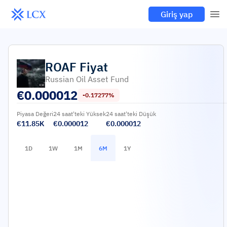
Giriş yap
ROAF
Fiyat
Russian Oil Asset Fund
€
0.000012
-0.17277%
Piyasa Değeri
24 saat'teki Yüksek
24 saat'teki Düşük
€11.85K
€0.000012
€0.000012
1D
1W
1M
6M
1Y