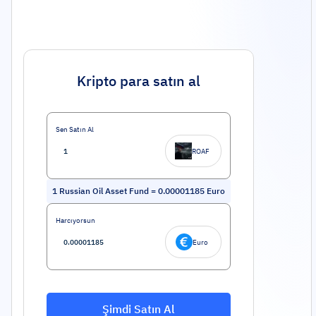
Kripto para satın al
Sen Satın Al
ROAF
1
Russian Oil Asset Fund
=
0.00001185
Euro
Harcıyorsun
Euro
Şimdi Satın Al